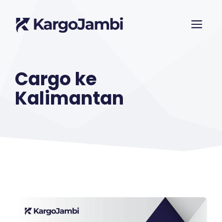
Langsung
ME
ke
isi
Cargo ke
Kalimantan