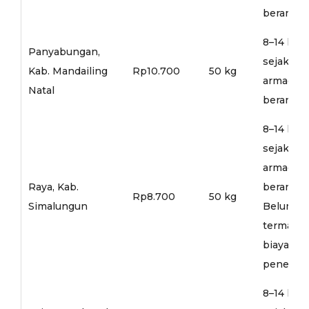
berangka
8–14 hari
Panyabungan,
sejak
Kab. Mandailing
Rp10.700
50 kg
armada
Natal
berangka
8–14 hari
sejak
armada
Raya, Kab.
berangka
Rp8.700
50 kg
Simalungun
Belum
termasu
biaya
penerusa
8–14 hari