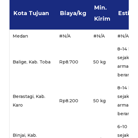
Min.
Kota Tujuan
Biaya/kg
Estima
Kirim
Medan
#N/A
#N/A
#N/A
8–14 hari
sejak
Balige, Kab. Toba
Rp8.700
50 kg
armada
berangka
8–14 hari
Berastagi, Kab.
sejak
Rp8.200
50 kg
Karo
armada
berangka
6–10 hari
Binjai, Kab.
sejak