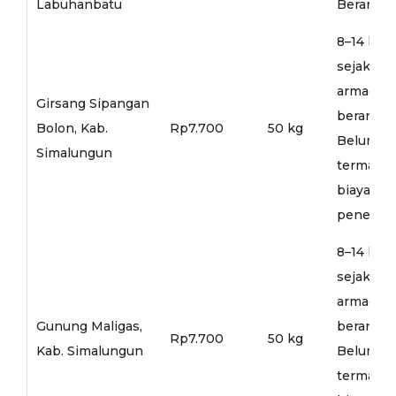
Labuhanbatu
Berangka
8–14 hari
sejak
armada
Girsang Sipangan
berangka
Bolon, Kab.
Rp7.700
50 kg
Belum
Simalungun
termasu
biaya
penerusa
8–14 hari
sejak
armada
Gunung Maligas,
berangka
Rp7.700
50 kg
Kab. Simalungun
Belum
termasu