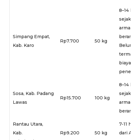
8–14 hari
sejak
armada
Simpang Empat,
berangka
Rp7.700
50 kg
Kab. Karo
Belum
termasu
biaya
penerusa
8–14 hari
Sosa, Kab. Padang
sejak
Rp15.700
100 kg
Lawas
armada
berangka
Rantau Utara,
7-11 hari
Kab.
Rp9.200
50 kg
dari Arm