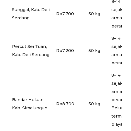
8–14 hari
Sunggal, Kab. Deli
sejak
Rp7.700
50 kg
Serdang
armada
berangka
8–14 hari
Percut Sei Tuan,
sejak
Rp7.200
50 kg
Kab. Deli Serdang
armada
berangka
8–14 hari
sejak
armada
Bandar Huluan,
berangka
Rp8.700
50 kg
Kab. Simalungun
Belum
termasu
biaya