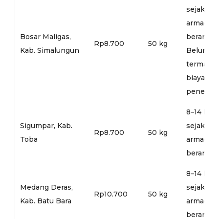
sejak
armada
Bosar Maligas,
berangka
Rp8.700
50 kg
Kab. Simalungun
Belum
termasu
biaya
penerusa
8–14 hari
Sigumpar, Kab.
sejak
Rp8.700
50 kg
Toba
armada
berangka
8–14 hari
Medang Deras,
sejak
Rp10.700
50 kg
Kab. Batu Bara
armada
berangka