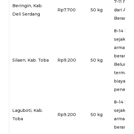
7-11 hari
Beringin, Kab.
Rp7.700
50 kg
dari Arm
Deli Serdang
Berangka
8–14 hari
sejak
armada
berangka
Silaen, Kab. Toba
Rp9.200
50 kg
Belum
termasu
biaya
penerusa
8–14 hari
Laguboti, Kab.
sejak
Rp9.200
50 kg
Toba
armada
berangka