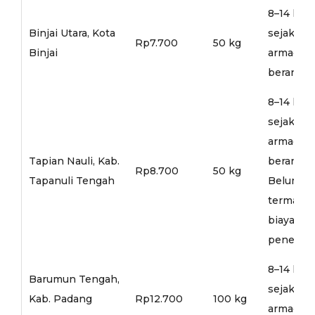
8–14 hari
Binjai Utara, Kota
sejak
Rp7.700
50 kg
Binjai
armada
berangka
8–14 hari
sejak
armada
Tapian Nauli, Kab.
berangka
Rp8.700
50 kg
Tapanuli Tengah
Belum
termasu
biaya
penerusa
8–14 hari
Barumun Tengah,
sejak
Kab. Padang
Rp12.700
100 kg
armada