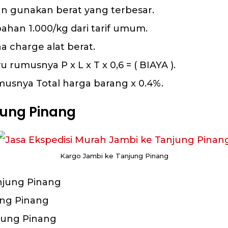
kan gunakan berat yang terbesar.
han 1.000/kg dari tarif umum.
a charge alat berat.
rumusnya P x L x T x 0,6 = ( BIAYA ).
musnya Total harga barang x 0.4%.
jung Pinang
Kargo Jambi ke Tanjung Pinang
njung Pinang
ung Pinang
jung Pinang