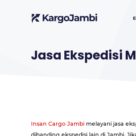
Langsung
ke
E
isi
Jasa Ekspedisi 
Insan Cargo Jambi
melayani jasa eks
dibanding ekspedisi lain di Jambi. 