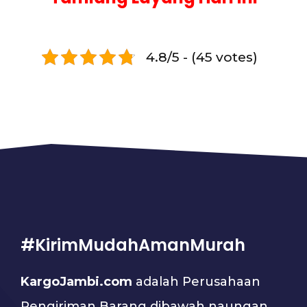
4.8/5 - (45 votes)
#KirimMudahAmanMurah
KargoJambi.com
adalah Perusahaan
Pengiriman Barang dibawah naungan