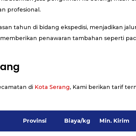
n profesional.
 tahun di bidang ekspedisi, menjadikan jalur
uga memberikan penawaran tambahan seperti p
rang
Kecamatan di
Kota Serang
, Kami berikan tarif te
Provinsi
Biaya/kg
Min. Kirim