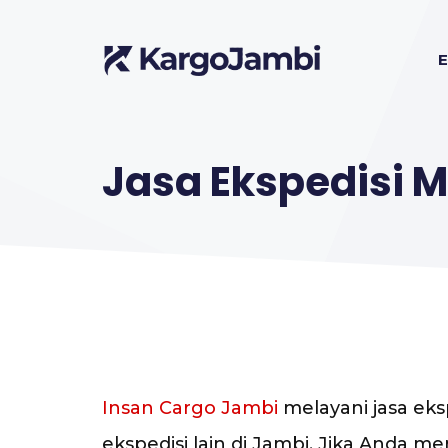
Langsung
ke
E
isi
Jasa Ekspedisi 
Insan Cargo Jambi
melayani jasa eks
ekspedisi lain di Jambi. Jika And