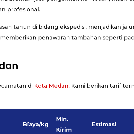
n profesional.
 tahun di bidang ekspedisi, menjadikan jalur
uga memberikan penawaran tambahan seperti p
edan
Kecamatan di
Kota Medan
, Kami berikan tarif te
Min.
Biaya/kg
Estimasi
Kirim