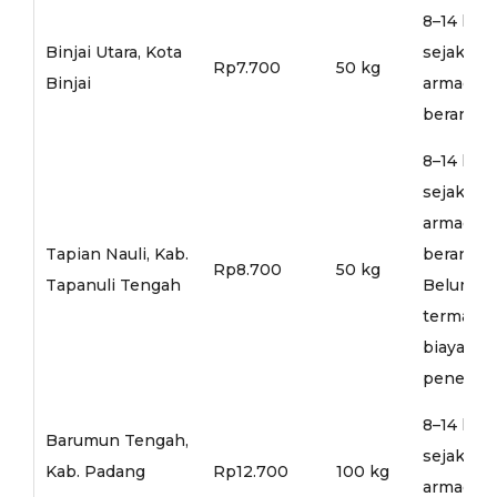
8–14 hari
Binjai Utara, Kota
sejak
Rp7.700
50 kg
Binjai
armada
berangka
8–14 hari
sejak
armada
Tapian Nauli, Kab.
berangka
Rp8.700
50 kg
Tapanuli Tengah
Belum
termasu
biaya
penerusa
8–14 hari
Barumun Tengah,
sejak
Kab. Padang
Rp12.700
100 kg
armada