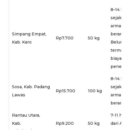
8–14 hari
sejak
armada
Simpang Empat,
berangka
Rp7.700
50 kg
Kab. Karo
Belum
termasu
biaya
penerusa
8–14 hari
Sosa, Kab. Padang
sejak
Rp15.700
100 kg
Lawas
armada
berangka
Rantau Utara,
7-11 hari
Kab.
Rp9.200
50 kg
dari Arm