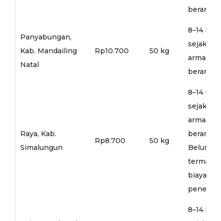
berangka
8–14 hari
Panyabungan,
sejak
Kab. Mandailing
Rp10.700
50 kg
armada
Natal
berangka
8–14 hari
sejak
armada
Raya, Kab.
berangka
Rp8.700
50 kg
Simalungun
Belum
termasu
biaya
penerusa
8–14 hari