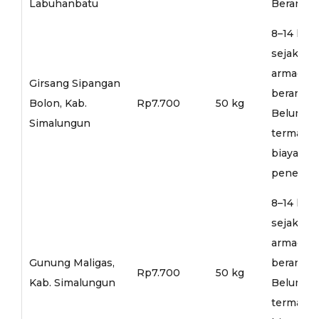
Labuhanbatu
Berangka
8–14 hari
sejak
armada
Girsang Sipangan
berangka
Bolon, Kab.
Rp7.700
50 kg
Belum
Simalungun
termasu
biaya
penerusa
8–14 hari
sejak
armada
Gunung Maligas,
berangka
Rp7.700
50 kg
Kab. Simalungun
Belum
termasu