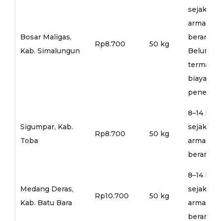
sejak
armada
Bosar Maligas,
berangka
Rp8.700
50 kg
Kab. Simalungun
Belum
termasu
biaya
penerusa
8–14 hari
Sigumpar, Kab.
sejak
Rp8.700
50 kg
Toba
armada
berangka
8–14 hari
Medang Deras,
sejak
Rp10.700
50 kg
Kab. Batu Bara
armada
berangka