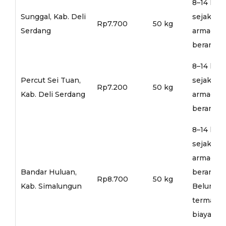
8–14 hari
Sunggal, Kab. Deli
sejak
Rp7.700
50 kg
Serdang
armada
berangka
8–14 hari
Percut Sei Tuan,
sejak
Rp7.200
50 kg
Kab. Deli Serdang
armada
berangka
8–14 hari
sejak
armada
Bandar Huluan,
berangka
Rp8.700
50 kg
Kab. Simalungun
Belum
termasu
biaya