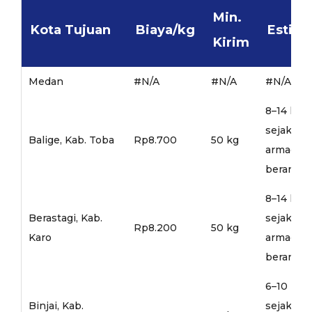
Min.
Kota Tujuan
Biaya/kg
Estima
Kirim
Medan
#N/A
#N/A
#N/A
8–14 hari
sejak
Balige, Kab. Toba
Rp8.700
50 kg
armada
berangka
8–14 hari
Berastagi, Kab.
sejak
Rp8.200
50 kg
Karo
armada
berangka
6–10 hari
Binjai, Kab.
sejak