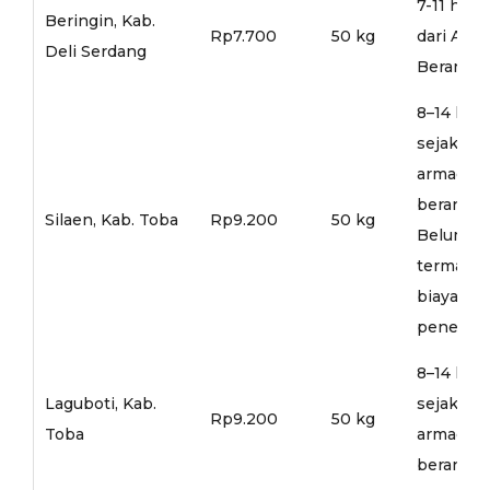
7-11 hari
Beringin, Kab.
Rp7.700
50 kg
dari Arm
Deli Serdang
Berangka
8–14 hari
sejak
armada
berangka
Silaen, Kab. Toba
Rp9.200
50 kg
Belum
termasu
biaya
penerusa
8–14 hari
Laguboti, Kab.
sejak
Rp9.200
50 kg
Toba
armada
berangka