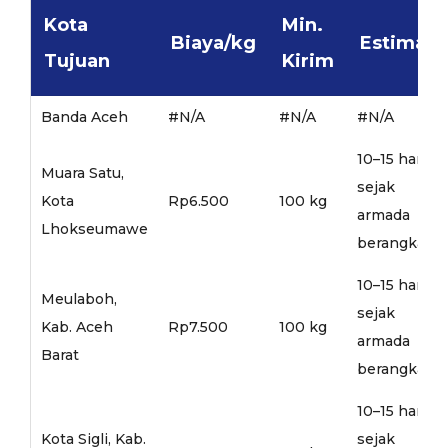
Kota
Min.
Biaya/kg
Estimasi
Tujuan
Kirim
Banda Aceh
#N/A
#N/A
#N/A
10–15 hari
Muara Satu,
sejak
Kota
Rp6.500
100 kg
armada
Lhokseumawe
berangkat
10–15 hari
Meulaboh,
sejak
Kab. Aceh
Rp7.500
100 kg
armada
Barat
berangkat
10–15 hari
Kota Sigli, Kab.
sejak