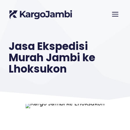
Langsung
ME
ke
isi
Jasa Ekspedisi
Murah Jambi ke
Lhoksukon