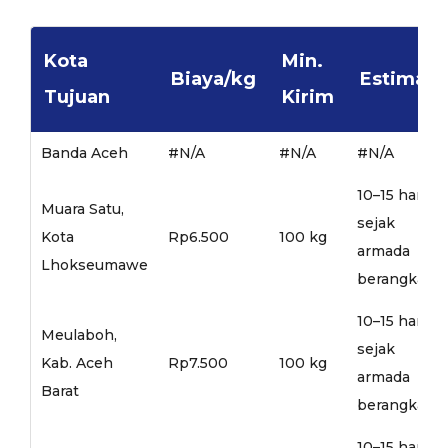
Kota
Min.
Biaya/kg
Estimasi
Tujuan
Kirim
Banda Aceh
#N/A
#N/A
#N/A
10–15 hari
Muara Satu,
sejak
Kota
Rp6.500
100 kg
armada
Lhokseumawe
berangkat
10–15 hari
Meulaboh,
sejak
Kab. Aceh
Rp7.500
100 kg
armada
Barat
berangkat
10–15 hari