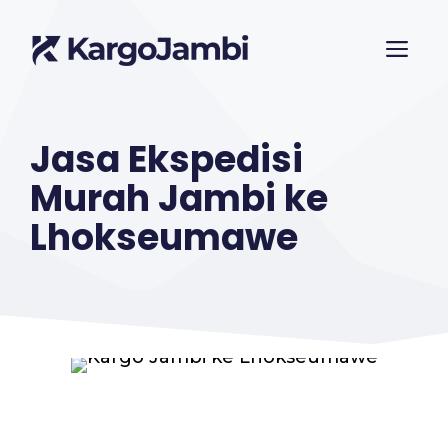
Langsung
ME
ke
isi
Jasa Ekspedisi
Murah Jambi ke
Lhokseumawe