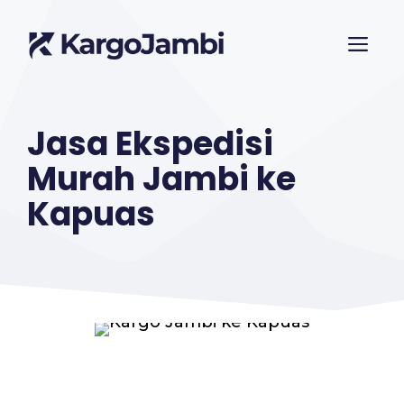
Langsung
ME
ke
isi
Jasa Ekspedisi
Murah Jambi ke
Kapuas