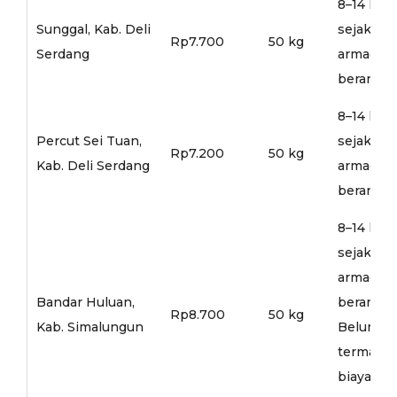
8–14 hari
Sunggal, Kab. Deli
sejak
Rp7.700
50 kg
Serdang
armada
berangka
8–14 hari
Percut Sei Tuan,
sejak
Rp7.200
50 kg
Kab. Deli Serdang
armada
berangka
8–14 hari
sejak
armada
Bandar Huluan,
berangka
Rp8.700
50 kg
Kab. Simalungun
Belum
termasu
biaya