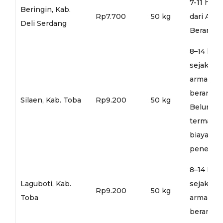
7-11 hari
Beringin, Kab.
Rp7.700
50 kg
dari Arm
Deli Serdang
Berangka
8–14 hari
sejak
armada
berangka
Silaen, Kab. Toba
Rp9.200
50 kg
Belum
termasu
biaya
penerusa
8–14 hari
Laguboti, Kab.
sejak
Rp9.200
50 kg
Toba
armada
berangka