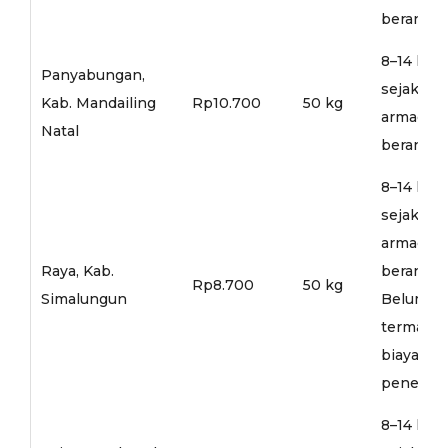
berangka
8–14 hari
Panyabungan,
sejak
Kab. Mandailing
Rp10.700
50 kg
armada
Natal
berangka
8–14 hari
sejak
armada
Raya, Kab.
berangka
Rp8.700
50 kg
Simalungun
Belum
termasu
biaya
penerusa
8–14 hari