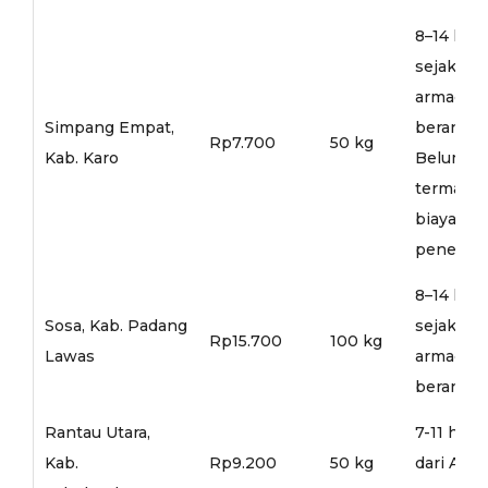
8–14 hari
sejak
armada
Simpang Empat,
berangka
Rp7.700
50 kg
Kab. Karo
Belum
termasu
biaya
penerusa
8–14 hari
Sosa, Kab. Padang
sejak
Rp15.700
100 kg
Lawas
armada
berangka
Rantau Utara,
7-11 hari
Kab.
Rp9.200
50 kg
dari Arm