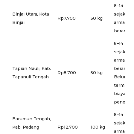
8–14 hari
Binjai Utara, Kota
sejak
Rp7.700
50 kg
Binjai
armada
berangka
8–14 hari
sejak
armada
Tapian Nauli, Kab.
berangka
Rp8.700
50 kg
Tapanuli Tengah
Belum
termasu
biaya
penerusa
8–14 hari
Barumun Tengah,
sejak
Kab. Padang
Rp12.700
100 kg
armada