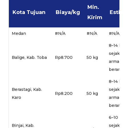
Min.
Kota Tujuan
Biaya/kg
Estima
Kirim
Medan
#N/A
#N/A
#N/A
8–14 hari
sejak
Balige, Kab. Toba
Rp8.700
50 kg
armada
berangka
8–14 hari
Berastagi, Kab.
sejak
Rp8.200
50 kg
Karo
armada
berangka
6–10 hari
Binjai, Kab.
sejak