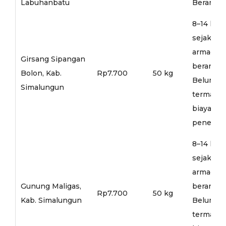
Labuhanbatu
Berangka
8–14 hari
sejak
armada
Girsang Sipangan
berangka
Bolon, Kab.
Rp7.700
50 kg
Belum
Simalungun
termasu
biaya
penerusa
8–14 hari
sejak
armada
Gunung Maligas,
berangka
Rp7.700
50 kg
Kab. Simalungun
Belum
termasu