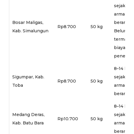
sejak
armada
Bosar Maligas,
berangka
Rp8.700
50 kg
Kab. Simalungun
Belum
termasu
biaya
penerusa
8–14 hari
Sigumpar, Kab.
sejak
Rp8.700
50 kg
Toba
armada
berangka
8–14 hari
Medang Deras,
sejak
Rp10.700
50 kg
Kab. Batu Bara
armada
berangka