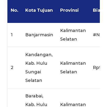
No.
Kota Tujuan
Provinsi
Biaya
Kalimantan
1
Banjarmasin
#N/A
Selatan
Kandangan,
Kab. Hulu
Kalimantan
2
Rp9.0
Sungai
Selatan
Selatan
Barabai,
Kab. Hulu
Kalimantan