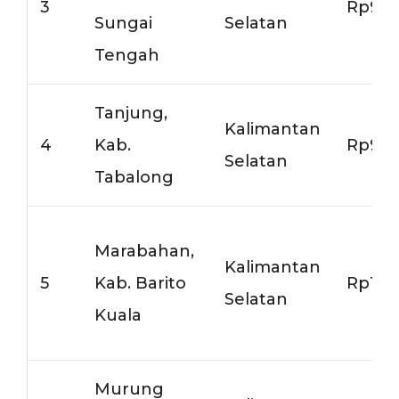
3
Rp9.0
Sungai
Selatan
Tengah
Tanjung,
Kalimantan
4
Kab.
Rp9.5
Selatan
Tabalong
Marabahan,
Kalimantan
5
Kab. Barito
Rp10.
Selatan
Kuala
Murung