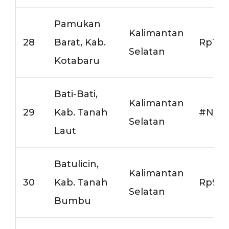
Pamukan
Kalimantan
28
Barat, Kab.
Rp15.
Selatan
Kotabaru
Bati-Bati,
Kalimantan
29
Kab. Tanah
#N/A
Selatan
Laut
Batulicin,
Kalimantan
30
Kab. Tanah
Rp9.5
Selatan
Bumbu