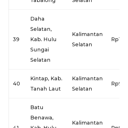
Tabalong
Selatan
Daha
Selatan,
Kalimantan
39
Kab. Hulu
Rp10.
Selatan
Sungai
Selatan
Kintap, Kab.
Kalimantan
40
Rp9.5
Tanah Laut
Selatan
Batu
Benawa,
Kalimantan
41
Kab. Hulu
Rp9.0