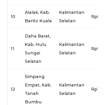
Alalak, Kab.
Kalimantan
10
Rp8.0
Barito Kuala
Selatan
Daha Barat,
Kab. Hulu
Kalimantan
11
Rp9.0
Sungai
Selatan
Selatan
Simpang
Empat, Kab.
Kalimantan
12
Rp10.
Tanah
Selatan
Bumbu