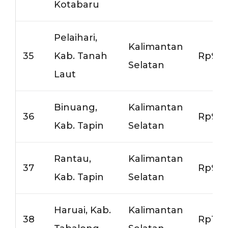
Kotabaru
Pelaihari,
Kalimantan
35
Kab. Tanah
Rp9.0
Selatan
Laut
Binuang,
Kalimantan
36
Rp9.0
Kab. Tapin
Selatan
Rantau,
Kalimantan
37
Rp9.0
Kab. Tapin
Selatan
Haruai, Kab.
Kalimantan
38
Rp10.