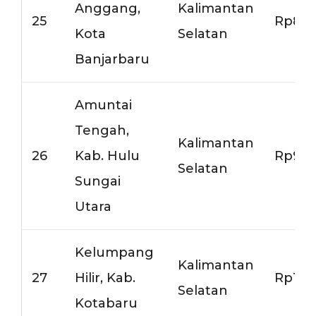
Anggang,
Kalimantan
25
Rp8.0
Kota
Selatan
Banjarbaru
Amuntai
Tengah,
Kalimantan
26
Kab. Hulu
Rp9.5
Selatan
Sungai
Utara
Kelumpang
Kalimantan
27
Hilir, Kab.
Rp13.
Selatan
Kotabaru