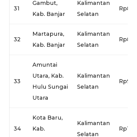
Gambut,
Kalimantan
31
Rp8.0
Kab. Banjar
Selatan
Martapura,
Kalimantan
32
Rp8.0
Kab. Banjar
Selatan
Amuntai
Utara, Kab.
Kalimantan
33
Rp9.0
Hulu Sungai
Selatan
Utara
Kota Baru,
Kalimantan
34
Kab.
Rp11.
Selatan