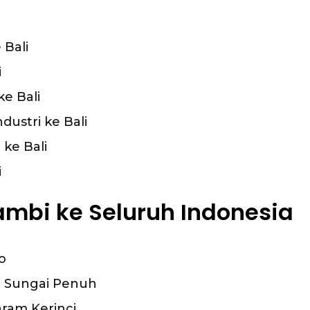
 Bali
i
e Bali
ustri ke Bali
 ke Bali
i
ambi ke Seluruh Indonesia
o
o Sungai Penuh
ram Kerinci