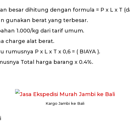
 besar dihitung dengan formula = P x L x T (da
kan gunakan berat yang terbesar.
han 1.000/kg dari tarif umum.
a charge alat berat.
rumusnya P x L x T x 0,6 = ( BIAYA ).
musnya Total harga barang x 0.4%.
Kargo Jambi ke Bali
i