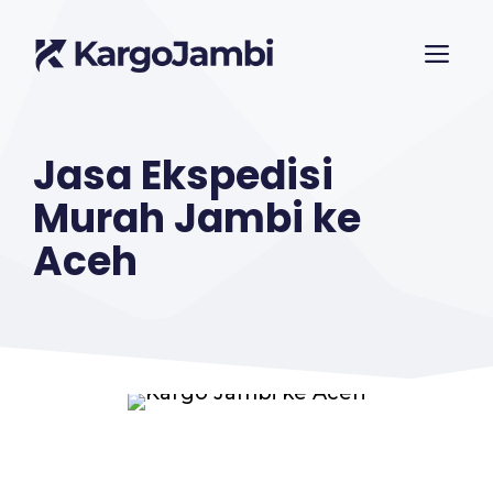
Langsung
ME
ke
isi
Jasa Ekspedisi
Murah Jambi ke
Aceh